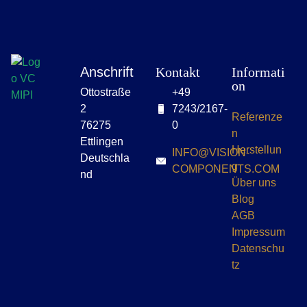
Anschrift
Kontakt
Informati
on
Ottostraße
+49
2
7243/2167-
Referenze
76275
0
n
Ettlingen
Herstellun
INFO@VISION-
Deutschla
g
COMPONENTS.COM
nd
Über uns
Blog
AGB
Impressum
Datenschu
tz