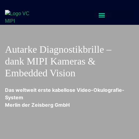
Autarke Diagnostikbrille –
dank MIPI Kameras &
Embedded Vision
Das weltweit erste kabellose Video-Okulografie-
System
Merlin der Zeisberg GmbH