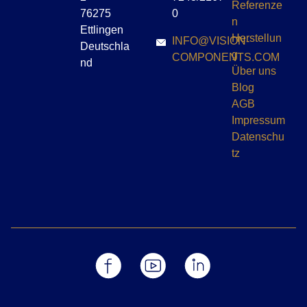
Referenze
76275
0
n
Ettlingen
Herstellun
INFO@VISION-
Deutschla
g
COMPONENTS.COM
nd
Über uns
Blog
AGB
Impressum
Datenschu
tz