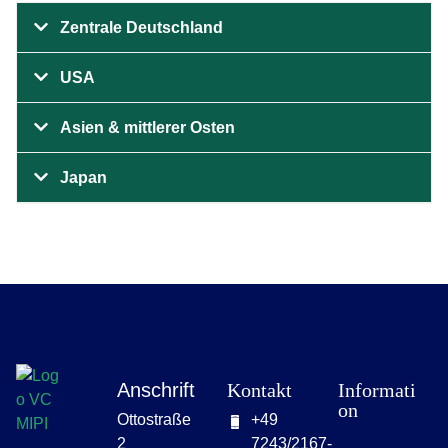
Zentrale Deutschland
USA
Asien & mittlerer Osten
Japan
Anschrift
Kontakt
Informati
on
Ottostraße
+49
2
7243/2167-